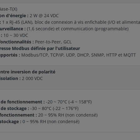
ase-T(X)
 d'énergie :
2 W @ 24 VDC
:
1 x RJ-45 (LAN), bloc de connexion à vis enfichable (I/O et alimenta
rveillance :
(1,6 seconde) et communication (programmable)
:
10 ~ 30 VDC
onctionnalités :
Peer-to-Peer, GCL
esse Modbus définie par l'utilisateur
upportés :
Modbus/TCP, TCP/IP, UDP, DHCP, SNMP, HTTP et MQTT
ntre inversion de polarité
isolation :
2 000 VDC
de fonctionnement :
-20 ~ 70°C (-4 ~ 158°F)
de stockage :
-30 ~ 80°C (-22 ~ 176°F)
fonctionnement :
20 ~ 95% RH (non condensé)
stockage :
0 ~ 95% RH (non condensé)