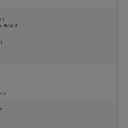
ert
u flottant
t)
 kHz
mA