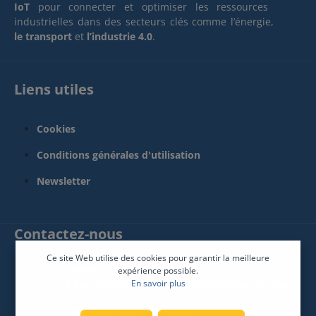
IoT
pour connecter et optimiser les ressources
industrielles dans des secteurs clés comme l’énergie,
le transport
et
l’industrie 4.0
.
Liens utiles
Cookies
Conditions générales d'utilisation
Newsletter
Contactez-nous
Ce site Web utilise des cookies pour garantir la meilleure
SPHINX France Connect
expérience possible.
En savoir plus
12 Rue René Descartes 85600 Montaigu-Vendée
Siège social :
02 51 09 26 60