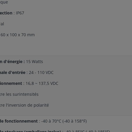
ique
tection
: IP67
ral
160 x 100 x 70 mm
 d'énergie :
15 Watts
ale d'entrée
: 24 - 110 VDC
tionnement
: 16,8 ~ 137,5 VDC
tre les surintensités
re l'inversion de polarité
de fonctionnement
: -40 à 70°C (-40 à 158°F)
e stockage (emballage inclus)
: -40 à 85°C (-40 à 185°F)