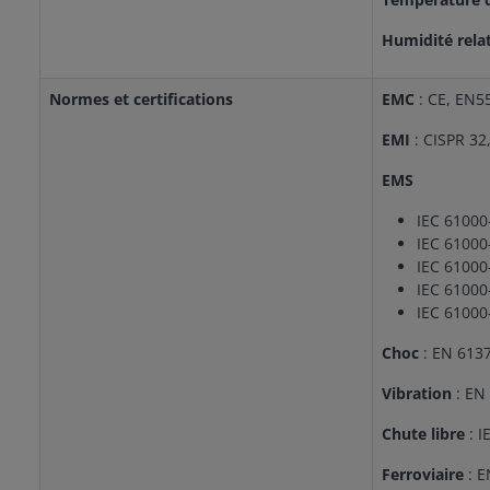
Humidité rela
Normes et certifications
EMC
: CE, EN5
EMI
:
CISPR 32
EMS
IEC 61000-
IEC 61000-
IEC 61000-
IEC 61000-
IEC 61000-
Choc
: EN 613
Vibration
: EN
Chute libre
: I
Ferroviaire
: E