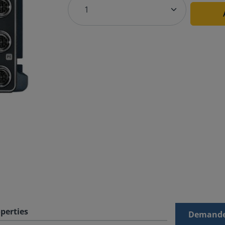
perties
Demande 