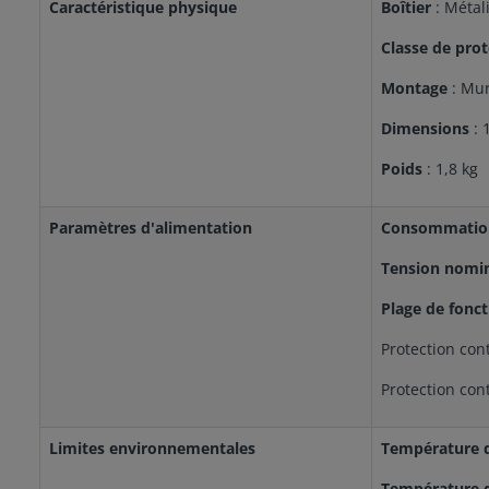
Caractéristique physique
Boîtier
: Métal
Classe de pro
Montage
: Mu
Dimensions
: 
Poids
: 1,8 kg
Paramètres d'alimentation
Consommation
Tension nomin
Plage de fonc
Protection con
Protection cont
Limites environnementales
Température 
Température d