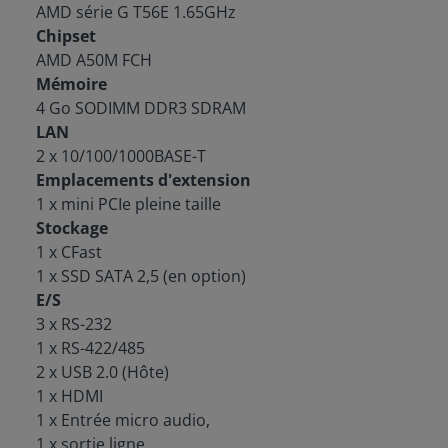
AMD série G T56E 1.65GHz
Chipset
AMD A50M FCH
Mémoire
4 Go SODIMM DDR3 SDRAM
LAN
2 x 10/100/1000BASE-T
Emplacements d'extension
1 x mini PCIe pleine taille
Stockage
1 x CFast
1 x SSD SATA 2,5 (en option)
E/S
3 x RS-232
1 x RS-422/485
2 x USB 2.0 (Hôte)
1 x HDMI
1 x Entrée micro audio,
1 x sortie ligne