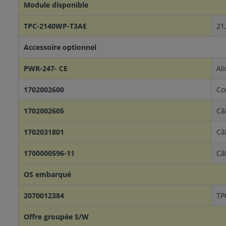
Module disponible
TPC-2140WP-T3AE
21
Accessoire optionnel
PWR-247- CE
Al
1702002600
Co
1702002605
Câ
1702031801
Câ
1700000596-11
Câ
OS embarqué
2070012384
TP
Offre groupée S/W