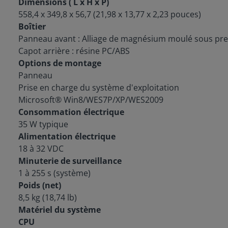
Dimensions ( L x H x P)
558,4 x 349,8 x 56,7 (21,98 x 13,77 x 2,23 pouces)
Boîtier
Panneau avant : Alliage de magnésium moulé sous pre
Capot arrière : résine PC/ABS
Options de montage
Panneau
Prise en charge du système d'exploitation
Microsoft® Win8/WES7P/XP/WES2009
Consommation électrique
35 W typique
Alimentation électrique
18 à 32 VDC
Minuterie de surveillance
1 à 255 s (système)
Poids (net)
8,5 kg (18,74 lb)
Matériel du système
CPU