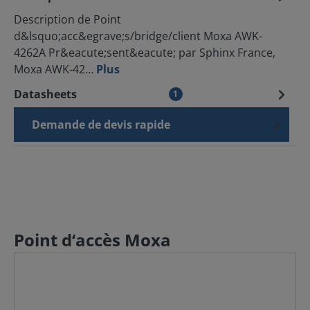
Description de Point
d&lsquo;acc&egrave;s/bridge/client Moxa AWK-
4262A Pr&eacute;sent&eacute; par Sphinx France,
Moxa AWK-42…
Plus
Datasheets
1
Demande de devis rapide
Point d‘accès Moxa