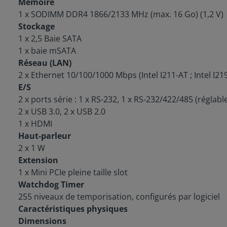
Mémoire
1 x SODIMM DDR4 1866/2133 MHz (max. 16 Go) (1,2 V)
Stockage
1 x 2,5 Baie SATA
1 x baie mSATA
Réseau (LAN)
2 x Ethernet 10/100/1000 Mbps (Intel I211-AT ; Intel I2
E/S
2 x ports série : 1 x RS-232, 1 x RS-232/422/485 (réglable
2 x USB 3.0, 2 x USB 2.0
1 x HDMI
Haut-parleur
2 x 1 W
Extension
1 x Mini PCIe pleine taille slot
Watchdog Timer
255 niveaux de temporisation, configurés par logiciel
Caractéristiques physiques
Dimensions