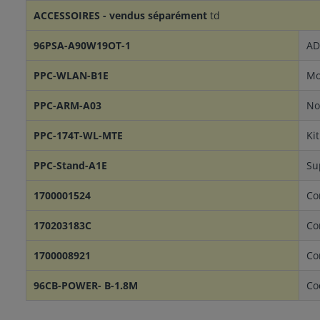
ACCESSOIRES - vendus séparément
td
96PSA-A90W19OT-1
AD
PPC-WLAN-B1E
Mo
PPC-ARM-A03
No
PPC-174T-WL-MTE
Ki
PPC-Stand-A1E
Su
1700001524
Co
170203183C
Co
1700008921
Co
96CB-POWER- B-1.8M
Co