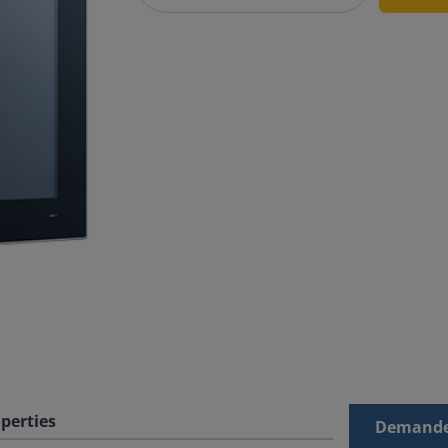
perties
Demande 