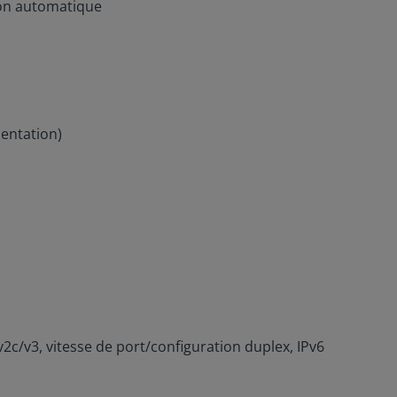
ion automatique
mentation)
2c/v3, vitesse de port/configuration duplex, IPv6