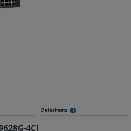
Datasheets
1
-9628G-4CI