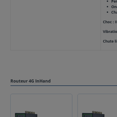
Per
Ond
Ch
Choc : 
Vibrati
Chute l
Routeur 4G InHand