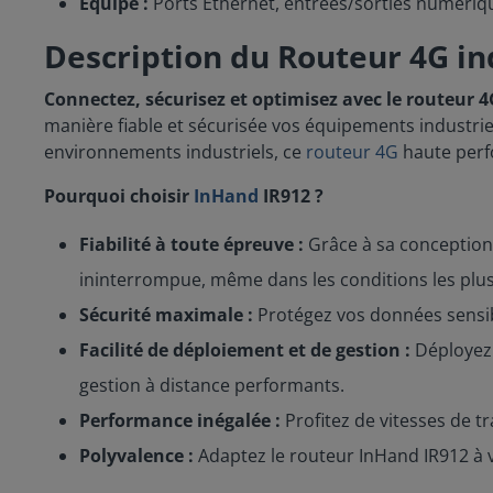
Équipé :
Ports Ethernet, entrées/sorties numéri
Description du Routeur 4G in
Connectez, sécurisez et optimisez avec le routeur 4
manière fiable et sécurisée vos équipements industri
environnements industriels, ce
routeur 4G
haute perfo
Pourquoi choisir
InHand
IR912 ?
Fiabilité à toute épreuve :
Grâce à sa conception 
ininterrompue, même dans les conditions les plus d
Sécurité maximale :
Protégez vos données sensib
Facilité de déploiement et de gestion :
Déployez 
gestion à distance performants.
Performance inégalée :
Profitez de vitesses de t
Polyvalence :
Adaptez le routeur InHand IR912 à v