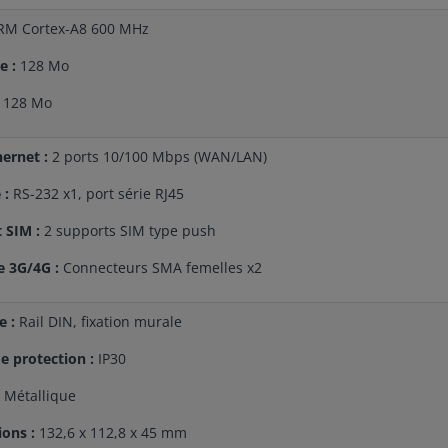
M Cortex-A8 600 MHz
e :
128 Mo
128 Mo
hernet :
2 ports 10/100 Mbps (WAN/LAN)
 :
RS-232 x1, port série RJ45
 SIM :
2 supports SIM type push
e 3G/4G :
Connecteurs SMA femelles x2
 :
Rail DIN, fixation murale
e protection :
IP30
Métallique
ons :
132,6 x 112,8 x 45 mm