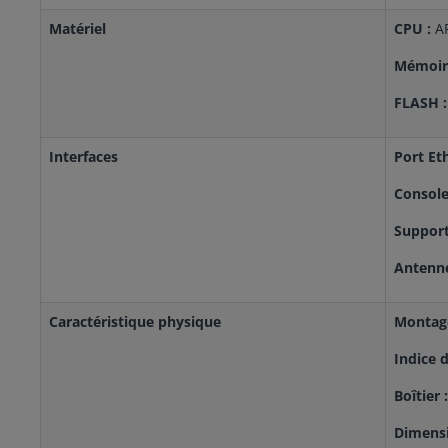
Matériel
CPU :
AR
Mémoir
FLASH :
Interfaces
Port Et
Console
Support
Antenn
Caractéristique physique
Montage
Indice d
Boîtier :
Dimensi