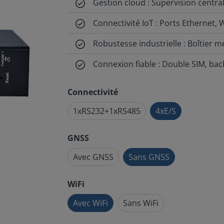
Gestion cloud : Supervision centra
Connectivité IoT : Ports Ethernet,
Robustesse industrielle : Boîtier m
Connexion fiable : Double SIM, ba
Connectivité
1xRS232+1xRS485
4xE/S
GNSS
Avec GNSS
Sans GNSS
WiFi
Avec WiFi
Sans WiFi