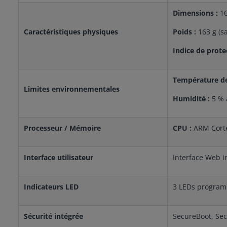
Dimensions :
16
Caractéristiques physiques
Poids :
163 g (s
Indice de prote
Température de
Limites environnementales
Humidité :
5 % 
Processeur / Mémoire
CPU :
ARM Corte
Interface utilisateur
Interface Web i
Indicateurs LED
3 LEDs programm
Sécurité intégrée
SecureBoot, Se