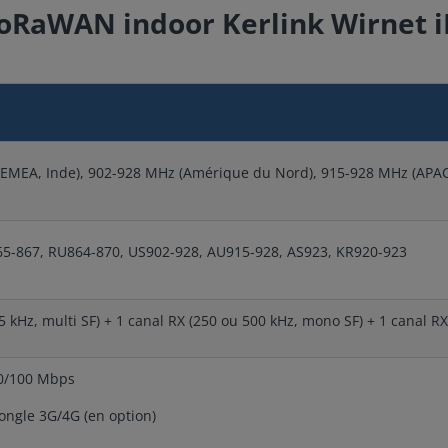
LoRaWAN indoor Kerlink Wirnet 
(EMEA, Inde), 902-928 MHz (Amérique du Nord), 915-928 MHz (APAC
65-867, RU864-870, US902-928, AU915-928, AS923, KR920-923
5 kHz, multi SF) + 1 canal RX (250 ou 500 kHz, mono SF) + 1 canal R
10/100 Mbps
dongle 3G/4G (en option)