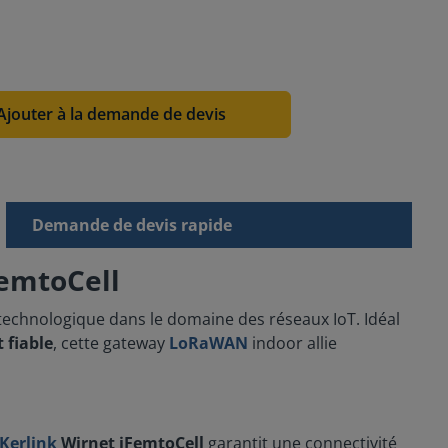
Ajouter à la demande de devis
Demande de devis rapide
FemtoCell
 technologique dans le domaine des réseaux IoT. Idéal
 fiable
, cette gateway
LoRaWAN
indoor allie
Kerlink
Wirnet iFemtoCell
garantit une connectivité