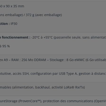
0 x 90 x 35 mm
ans emballage) / 372 g (avec emballage)
ction :
IP30
 fonctionnement :
-20°C à +55°C (passerelle seule, sans alimentat
à 95 %
x A9 – RAM : 256 Mo DDRAM – Stockage : 8 Go eMMC (6 Go utilisab
ntuitive, accès SSH, configuration par USB Type A, gestion à dist
ables (alimentation, backhaul, activité LoRa® Rx/Tx)
cureStorage (ProvenCore™), protection des communications (OpenV