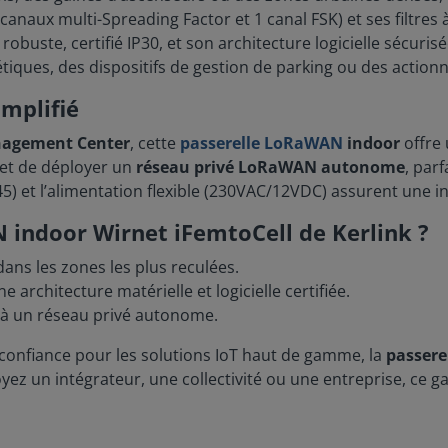
canaux multi-Spreading Factor et 1 canal FSK) et ses filtres à
obuste, certifié IP30, et son architecture logicielle sécuris
étiques, des dispositifs de gestion de parking ou des action
implifié
agement Center
, cette
passerelle LoRaWAN
indoor
offre
met de déployer un
réseau privé LoRaWAN autonome
, par
45) et l’alimentation flexible (230VAC/12VDC) assurent une
 indoor Wirnet iFemtoCell de Kerlink ?
dans les zones les plus reculées.
architecture matérielle et logicielle certifiée.
c à un réseau privé autonome.
 confiance pour les solutions IoT haut de gamme, la
passere
yez un intégrateur, une collectivité ou une entreprise, ce ga