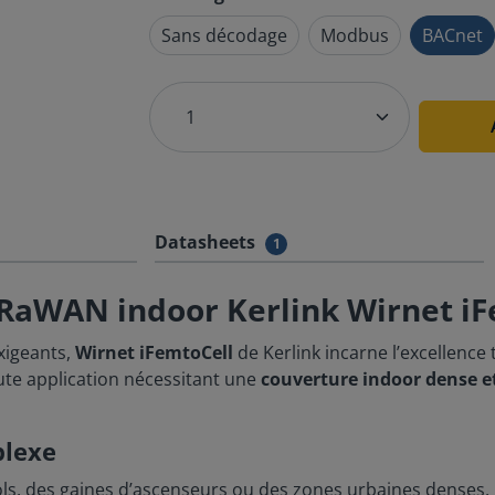
Sans décodage
Modbus
BACnet
Datasheets
1
oRaWAN indoor Kerlink Wirnet i
xigeants,
Wirnet iFemtoCell
de Kerlink incarne l’excellence
te application nécessitant une
couverture indoor dense et
plexe
ols, des gaines d’ascenseurs ou des zones urbaines denses,