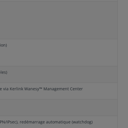
ion)
les)
ance via Kerlink Wanesy™ Management Center
PN/IPsec), redémarrage automatique (watchdog)