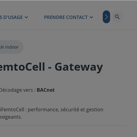
S D'USAGE
PRENDRE CONTACT
BLOG
N indoor
FemtoCell - Gateway
Décodage vers :
BACnet
FemtoCell : performance, sécurité et gestion
exigeants.