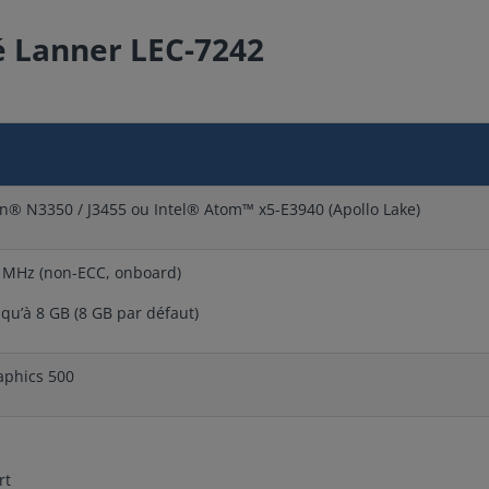
é Lanner LEC-7242
on® N3350 / J3455 ou Intel® Atom™ x5-E3940 (Apollo Lake)
 MHz (non-ECC, onboard)
qu’à 8 GB (8 GB par défaut)
aphics 500
rt