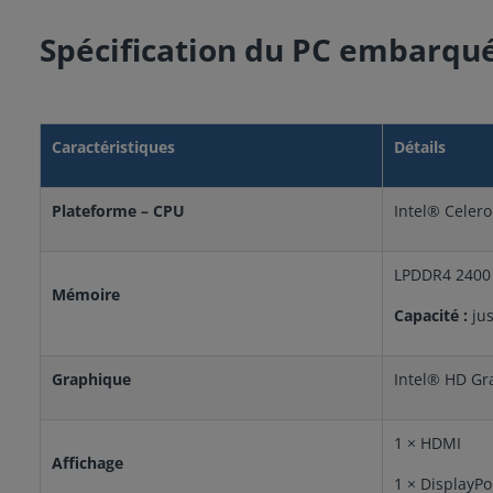
Spécification du PC embarqu
Caractéristiques
Détails
Plateforme – CPU
Intel® Celer
LPDDR4 2400
Mémoire
Capacité :
jus
Graphique
Intel® HD Gr
1 × HDMI
Affichage
1 × DisplayPo