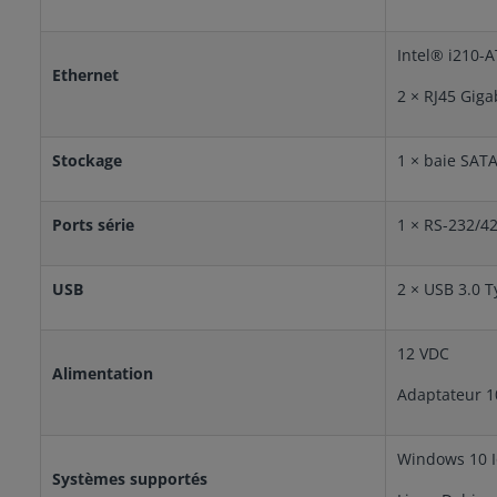
Intel® i210-AT
Ethernet
2 × RJ45 Giga
Stockage
1 × baie SATA
Ports série
1 × RS-232/4
USB
2 × USB 3.0 T
12 VDC
Alimentation
Adaptateur 1
Windows 10 I
Systèmes supportés