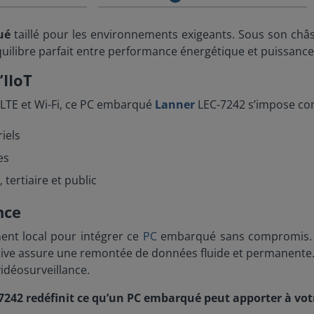
ué
taillé pour les environnements exigeants. Sous son châs
quilibre parfait entre performance énergétique et puissance 
’IIoT
 LTE et Wi-Fi, ce PC embarqué
Lanner
LEC-7242 s’impose com
riels
es
tertiaire et public
nce
ent local pour intégrer ce
PC
embarqué sans compromis. La
ative assure une remontée de données fluide et permanente. I
vidéosurveillance.
7242 redéfinit ce qu’un PC embarqué peut apporter à votr