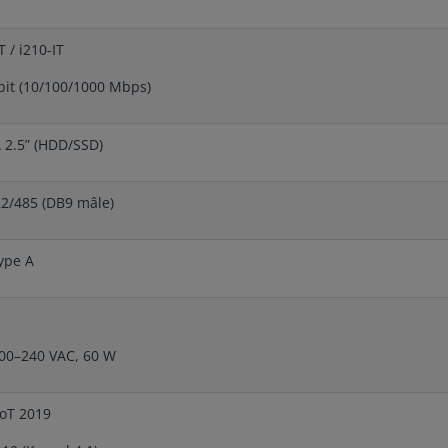
 / i210-IT
bit (10/100/1000 Mbps)
 2.5” (HDD/SSD)
22/485 (DB9 mâle)
ype A
00–240 VAC, 60 W
oT 2019