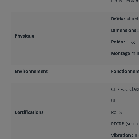
Linux Debian 
Boîtier
alumi
Dimensions 
Physique
Poids :
1 kg
Montage
mur
Environnement
Fonctionnem
CE / FCC Clas
UL
Certifications
RoHS
PTCRB (selon
Vibration :
IE