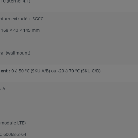
10 (Kernel 4.1)
nium extrudé + SGCC
:
168 × 40 × 145 mm
al (wallmount)
ent :
0 à 50 °C (SKU A/B) ou -20 à 70 °C (SKU C/D)
s A
 module LTE)
C 60068-2-64