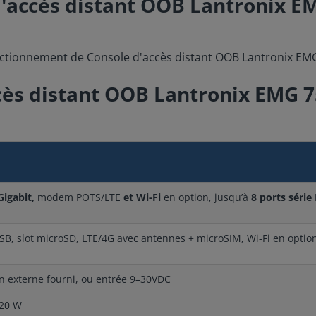
'accès distant OOB Lantronix E
ccès distant OOB Lantronix EMG 
Gigabit,
modem POTS/LTE
et Wi-Fi
en option, jusqu’à
8 ports série
USB, slot microSD, LTE/4G avec antennes + microSIM, Wi-Fi en optio
on externe fourni, ou entrée 9–30VDC
20 W