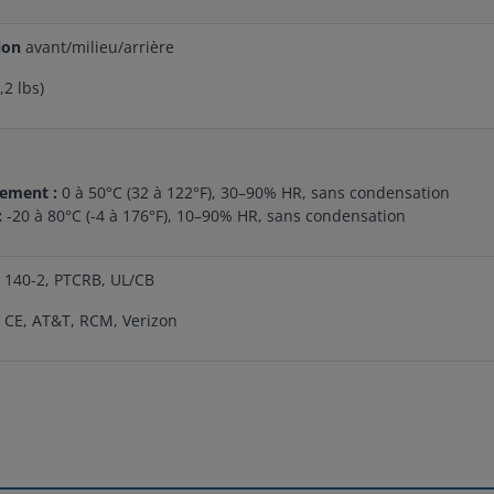
tion
avant/milieu/arrière
,2 lbs)
nement :
0 à 50°C (32 à 122°F), 30–90% HR, sans condensation
:
-20 à 80°C (-4 à 176°F), 10–90% HR, sans condensation
S 140-2, PTCRB, UL/CB
, CE, AT&T, RCM, Verizon