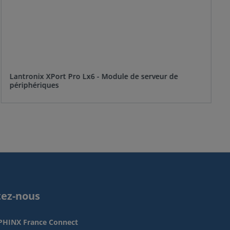
Lantronix XPort Pro Lx6 - Module de serveur de
périphériques
tez-nous
PHINX France Connect