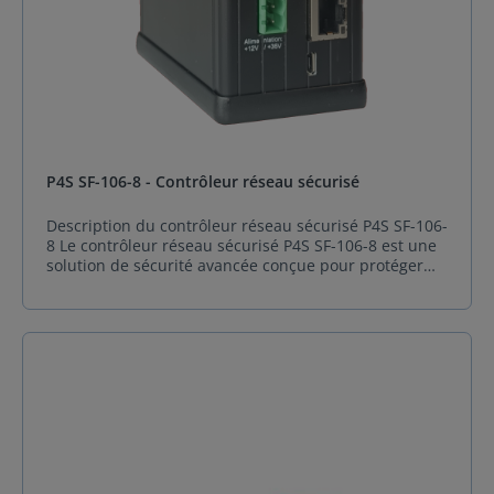
P4S SF-106-8 - Contrôleur réseau sécurisé
Description du contrôleur réseau sécurisé P4S SF-106-
8 Le contrôleur réseau sécurisé P4S SF-106-8 est une
solution de sécurité avancée conçue pour protéger
efficacement vos équipements critiques. Doté de 8
ports Ethernet 10/100/1000 Mbps, ce contrôleur
permet de gérer la sécurité de plusieurs appareils
simultanément. Grâce à ses fonctions de pare-feu et
de chiffrement indépendantes sur chaque port, P4S
SF-106-8 assure une protection robuste sans
introduire de latence, garantissant ainsi un flux de
données fluide et sans interruption.L'un des atouts
majeurs du gestionnaire de réseau sécurisé P4S SF-
106-8 est sa facilité d'installation. Il peut être intégré
directement dans une infrastructure existante,