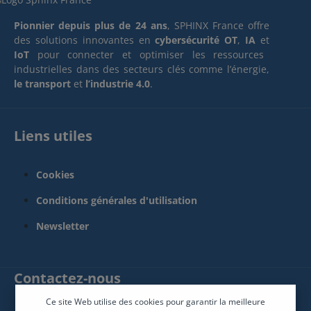
Pionnier depuis plus de 24 ans
, SPHINX France offre
des solutions innovantes en
cybersécurité OT
,
IA
et
IoT
pour connecter et optimiser les ressources
industrielles dans des secteurs clés comme l’énergie,
le transport
et
l’industrie 4.0
.
Liens utiles
Cookies
Conditions générales d'utilisation
Newsletter
Contactez-nous
Ce site Web utilise des cookies pour garantir la meilleure