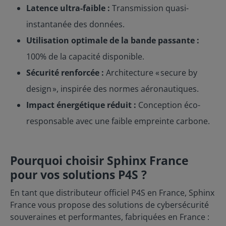
Ethernet Nombre de ports : 2 ports 10/100/1000 RJ45
Latence ultra-faible :
Transmission quasi-
Débit total (2 ports full duplex) : 2 Gbps Latence de
routage : < 2 µs VPN Débit IPSec – AES-256-GCM (par
instantanée des données.
port) : 1Gbps Nombre max de tunnels VPN IPSec (par
Utilisation optimale de la bande passante :
port) : 32 Débit MACSec – AES-GCM : 1Gbps Latence
chiffreur : < 3 µs Pare-feu Nombre de pare-feu (1 par
100% de la capacité disponible.
port) : 2 Latence Pare-feu : < 1µs Nb de règles par
port : 64 Connectivité Port usb-c (console) : 1
Sécurité renforcée :
Architecture « secure by
Alimentation : 1 Matériel Dimensions (H x l x P) :
70x40x20 mm Poids : 150 g Alimentation : 12 à +36V
design », inspirée des normes aéronautiques.
ou POE Consommation max : 3 W Température de
fonctionnement : -40°C à +80°C
Impact énergétique réduit :
Conception éco-
responsable avec une faible empreinte carbone.
Pourquoi choisir Sphinx France
pour vos solutions P4S ?
En tant que distributeur officiel P4S en France, Sphinx
France vous propose des solutions de cybersécurité
souveraines et performantes, fabriquées en France :