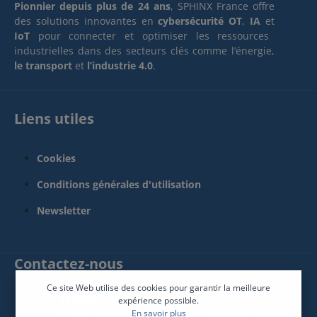
Pionnier depuis plus de 24 ans
, SPHINX France offre
des solutions innovantes en
cybersécurité OT
,
IA
et
IoT
pour connecter et optimiser les ressources
industrielles dans des secteurs clés comme l’énergie,
le transport
et
l’industrie 4.0
.
Liens utiles
Cookies
Conditions générales d'utilisation
Newsletter
Contactez-nous
Ce site Web utilise des cookies pour garantir la meilleure
SPHINX France Connect
expérience possible.
En savoir plus
12 Rue René Descartes 85600 Montaigu-Vendée