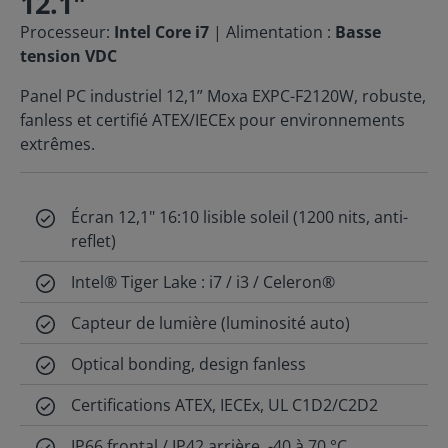
12.1"
Processeur:
Intel Core i7
| Alimentation :
Basse
tension VDC
Panel PC industriel 12,1” Moxa EXPC-F2120W, robuste,
fanless et certifié ATEX/IECEx pour environnements
extrêmes.
Écran 12,1" 16:10 lisible soleil (1200 nits, anti-
reflet)
Intel® Tiger Lake : i7 / i3 / Celeron®
Capteur de lumière (luminosité auto)
Optical bonding, design fanless
Certifications ATEX, IECEx, UL C1D2/C2D2
IP66 frontal / IP42 arrière, -40 à 70 °C