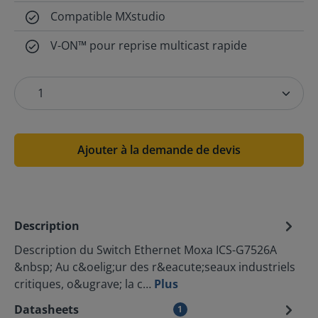
Compatible MXstudio
V-ON™ pour reprise multicast rapide
Ajouter à la demande de devis
Description
Description du Switch Ethernet Moxa ICS-G7526A
&nbsp; Au c&oelig;ur des r&eacute;seaux industriels
critiques, o&ugrave; la c…
Plus
Datasheets
1