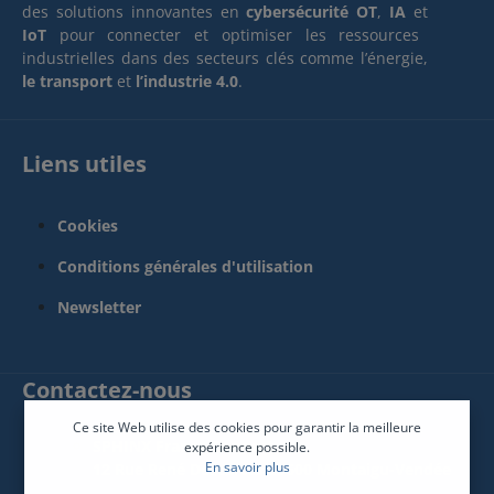
des solutions innovantes en
cybersécurité OT
,
IA
et
IoT
pour connecter et optimiser les ressources
industrielles dans des secteurs clés comme l’énergie,
le transport
et
l’industrie 4.0
.
Liens utiles
Cookies
Conditions générales d'utilisation
Newsletter
Contactez-nous
Ce site Web utilise des cookies pour garantir la meilleure
SPHINX France Connect
expérience possible.
En savoir plus
12 Rue René Descartes 85600 Montaigu-Vendée