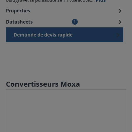
o&ugrave; la p&eacute;rennit&eacute;…
Plus
Properties
Datasheets
1
Demande de devis rapide
Convertisseurs Moxa