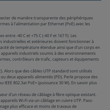
necter de manière transparente des périphériques
mes à l'alimentation par Ethernet (PoE) avec les
ntre -40 C et +75 C (-40 F et 167 F). Les
s industrielles et extérieures doivent fonctionner à
acité de température étendue ainsi que d'un corps en
 appareils industriels soumis à des environnements
larmes, contrôleurs de trafic, capteurs et équipements
. Alors que des câbles UTP standard sont utilisés
ou deux appareils alimentés (PD). Perle propose des
 IEEE 802.3at PoE+ (puissance 30 W). En savoir plus
ur d'un réseau de câblage à fibre optique existant.
ppareils Wi-Fi via un câblage en cuivre UTP. Pass-
nage plus efficace et moins de travaux de