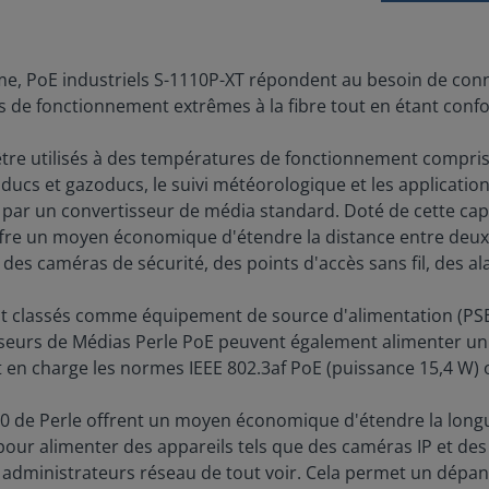
me, PoE industriels S-1110P-XT répondent au besoin de con
de fonctionnement extrêmes à la fibre tout en étant confor
e utilisés à des températures de fonctionnement comprises e
ducs et gazoducs, le suivi météorologique et les application
par un convertisseur de média standard. Doté de cette cap
offre un moyen économique d'étendre la distance entre deux
 des caméras de sécurité, des points d'accès sans fil, des a
t classés comme équipement de source d'alimentation (PSE)
seurs de Médias Perle PoE peuvent également alimenter un 
n charge les normes IEEE 802.3af PoE (puissance 15,4 W) ou
0 de Perle offrent un moyen économique d'étendre la longue
ur alimenter des appareils tels que des caméras IP et des a
 administrateurs réseau de tout voir. Cela permet un dépan