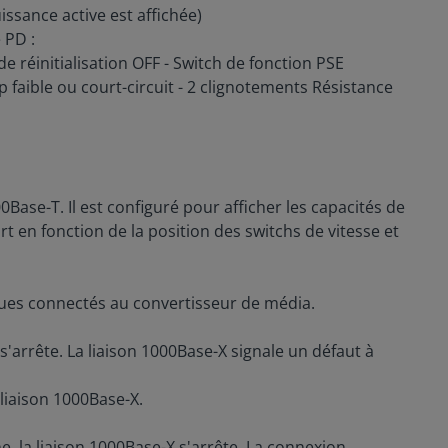
issance active est affichée)
 PD :
 réinitialisation OFF - Switch de fonction PSE
p faible ou court-circuit - 2 clignotements Résistance
0Base-T. Il est configuré pour afficher les capacités de
rt en fonction de la position des switchs de vitesse et
riques connectés au convertisseur de média.
s'arrête. La liaison 1000Base-X signale un défaut à
 liaison 1000Base-X.
e, la liaison 1000Base-X s'arrête. La connexion