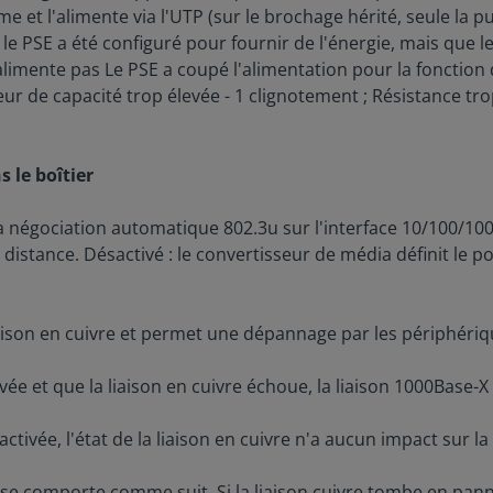
e et l'alimente via l'UTP (sur le brochage hérité, seule la pu
e le PSE a été configuré pour fournir de l'énergie, mais que le
imente pas Le PSE a coupé l'alimentation pour la fonction de
ur de capacité trop élevée - 1 clignotement ; Résistance tro
 le boîtier
la négociation automatique 802.3u sur l'interface 10/100/100
distance. Désactivé : le convertisseur de média définit le po
a liaison en cuivre et permet une dépannage par les périphé
ée et que la liaison en cuivre échoue, la liaison 1000Base-X 
tivée, l'état de la liaison en cuivre n'a aucun impact sur la
 se comporte comme suit. Si la liaison cuivre tombe en pann