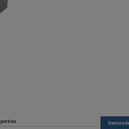
perties
Demande 