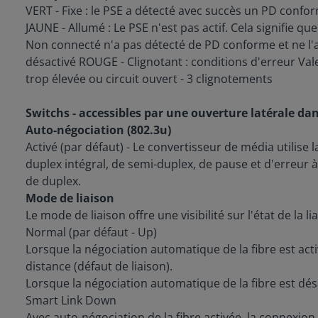
VERT - Fixe : le PSE a détecté avec succès un PD conform
JAUNE - Allumé : Le PSE n'est pas actif. Cela signifie qu
Non connecté n'a pas détecté de PD conforme et ne l'al
désactivé ROUGE - Clignotant : conditions d'erreur Vale
trop élevée ou circuit ouvert - 3 clignotements
Switchs - accessibles par une ouverture latérale dans
Auto-négociation (802.3u)
Activé (par défaut) - Le convertisseur de média utilise 
duplex intégral, de semi-duplex, de pause et d'erreur à 
de duplex.
Mode de liaison
Le mode de liaison offre une visibilité sur l'état de l
Normal (par défaut - Up)
Lorsque la négociation automatique de la fibre est activ
distance (défaut de liaison).
Lorsque la négociation automatique de la fibre est désac
Smart Link Down
Avec auto-négociation de la fibre activée, la connexion