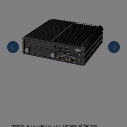
Premio RCO-3000-CFL - PC embarqué fanless