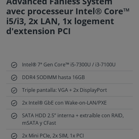
Advanced Fanless System
avec processeur Intel® Core™
i5/i3, 2x LAN, 1x logement
d'extension PCI
Intel® 7ª Gen Core™ i5-7300U / i3-7100U
DDR4 SODIMM hasta 16GB
Triple pantalla: VGA + 2x DisplayPort
2x Intel® GbE con Wake-on-LAN/PXE
SATA HDD 2.5” interna + extraíble con RAID,
mSATA y CFast
2x Mini PCIe, 2x SIM, 1x PCI