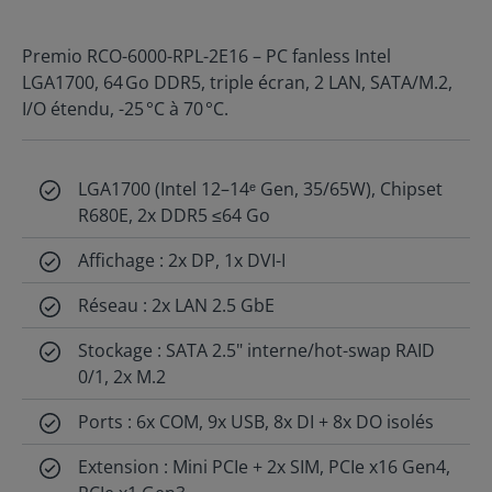
Premio RCO-6000-RPL-2E16 – PC fanless Intel
LGA1700, 64 Go DDR5, triple écran, 2 LAN, SATA/M.2,
I/O étendu, -25 °C à 70 °C.
LGA1700 (Intel 12–14ᵉ Gen, 35/65W), Chipset
R680E, 2x DDR5 ≤64 Go
Affichage : 2x DP, 1x DVI-I
Réseau : 2x LAN 2.5 GbE
Stockage : SATA 2.5" interne/hot-swap RAID
0/1, 2x M.2
Ports : 6x COM, 9x USB, 8x DI + 8x DO isolés
Extension : Mini PCIe + 2x SIM, PCIe x16 Gen4,