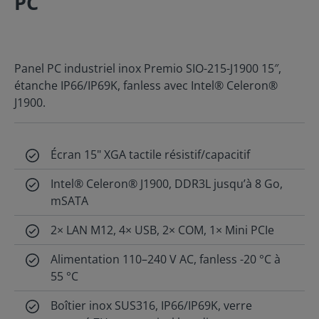
PC
Panel PC industriel inox Premio SIO-215-J1900 15″,
étanche IP66/IP69K, fanless avec Intel® Celeron®
J1900.
Écran 15" XGA tactile résistif/capacitif
Intel® Celeron® J1900, DDR3L jusqu’à 8 Go,
mSATA
2× LAN M12, 4× USB, 2× COM, 1× Mini PCIe
Alimentation 110–240 V AC, fanless -20 °C à
55 °C
Boîtier inox SUS316, IP66/IP69K, verre