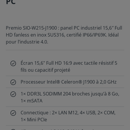
PC
Premio SIO-W215-J1900 : panel PC industriel 15,6″ Full
HD fanless en inox SUS316, certifié IP66/IP69K. Idéal
pour l’industrie 4.0.
Écran 15,6" Full HD 16:9 avec tactile résistif 5
fils ou capacitif projeté
Processeur Intel® Celeron® J1900 à 2,0 GHz
1× DDR3L SODIMM 204 broches jusqu’à 8 Go,
1× mSATA
Connectique : 2× LAN M12, 4× USB, 2× COM,
1× Mini PCIe