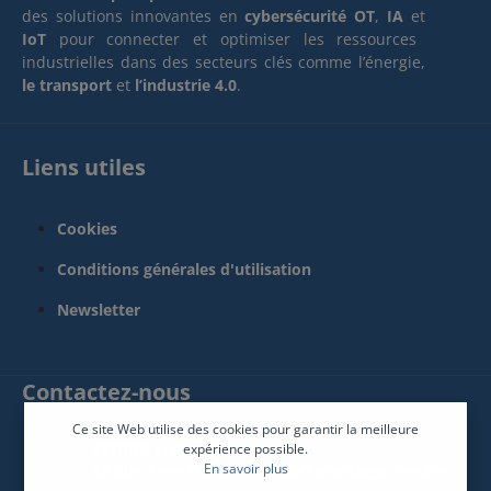
des solutions innovantes en
cybersécurité OT
,
IA
et
IoT
pour connecter et optimiser les ressources
industrielles dans des secteurs clés comme l’énergie,
le transport
et
l’industrie 4.0
.
Liens utiles
Cookies
Conditions générales d'utilisation
Newsletter
Contactez-nous
Ce site Web utilise des cookies pour garantir la meilleure
SPHINX France Connect
expérience possible.
En savoir plus
12 Rue René Descartes 85600 Montaigu-Vendée