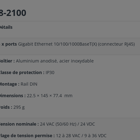
8-2100
Détails
8 x ports
Gigabit Ethernet 10/100/1000BaseT(X) (connecteur RJ45)
oîtier :
Aluminium anodisé, acier inoxydable
lasse de protection :
IP30
Montage :
Rail DIN
Dimensions :
22.5 × 145 × 77.4 mm
oids :
295 g
Tension nominale :
24 VAC (50/60 Hz) / 24 VDC
lage de tension permise :
12 à 28 VAC / 9 à 36 VDC