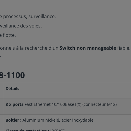
e processus, surveillance.
veillance des voies.
 flotte.
sionnels à la recherche d'un
Switch non manageable
fiable,
.
8-1100
Détails
8 x ports
Fast Ethernet 10/100BaseT(X) (connecteur M12)
Boîtier :
Aluminium nickelé, acier inoxydable
Classe de protection :
IP65/67