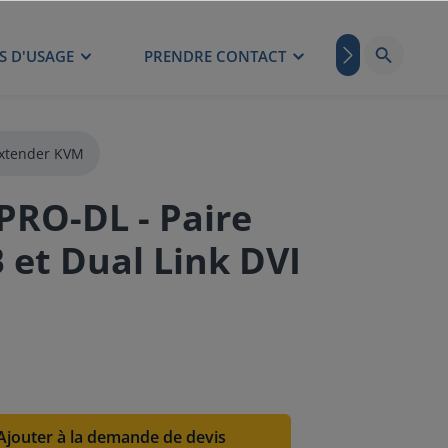
S D'USAGE
PRENDRE CONTACT
BLOG
xtender KVM
RO-DL - Paire
 et Dual Link DVI
Ajouter à la demande de devis