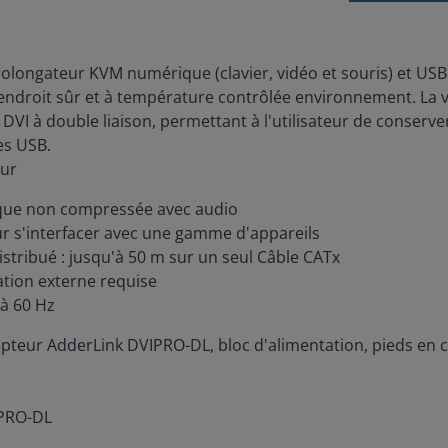
rolongateur KVM numérique (clavier, vidéo et souris) et U
n endroit sûr et à température contrôlée environnement. L
 DVI à double liaison, permettant à l'utilisateur de conserve
es USB.
eur
rique non compressée avec audio
our s'interfacer avec une gamme d'appareils
stribué : jusqu'à 50 m sur un seul Câble CATx
tion externe requise
 à 60 Hz
cepteur AdderLink DVIPRO-DL, bloc d'alimentation, pieds en
IPRO-DL