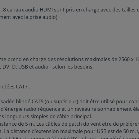
 8 canaux audio HDMI sont pris en charge avec des tailles d'
ment avec la prise audio).
me prend en charge des résolutions maximales de 2560 x 16
c DVI-D, USB et audio - selon les besoins.
indées CAT7 :
sadée blindé CAT5 (ou supérieur) doit être utilisé pour conne
 d'énergie radiofréquence et un niveau raisonnablement él
es longueurs simples de câble principal.
stance de 5 m. Les câbles de patch doivent être de préfére
a. La distance d'extension maximale pour USB est de 50 m, y
ateur USB est connecté à l'unité RX, cela est considéré comm