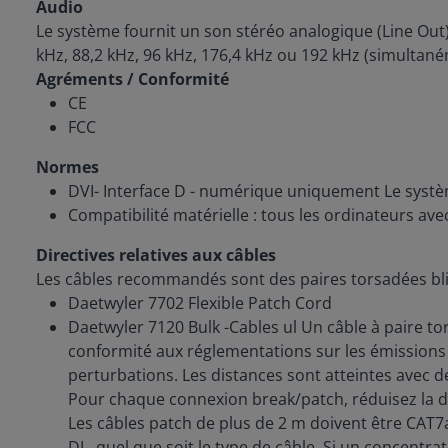
Audio
Le système fournit un son stéréo analogique (Line Out).
kHz, 88,2 kHz, 96 kHz, 176,4 kHz ou 192 kHz (simultané
Agréments / Conformité
CE
FCC
Normes
DVI- Interface D - numérique uniquement Le systè
Compatibilité matérielle : tous les ordinateurs ave
Directives relatives aux câbles
Les câbles recommandés sont des paires torsadées bl
Daetwyler 7702 Flexible Patch Cord
Daetwyler 7120 Bulk -Cables ul Un câble à paire tor
conformité aux réglementations sur les émissions
perturbations. Les distances sont atteintes avec d
Pour chaque connexion break/patch, réduisez la di
Les câbles patch de plus de 2 m doivent être CAT7
DL, quel que soit le type de câble. Si un concentr