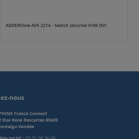
ADDERView AVS 2214 - Switch sécurisé KVM DVI
tez-nous
PHINX France Connect
2 Rue René Descartes 85600
ontaigu-Vendée
iège social :
02 51 09 26 60