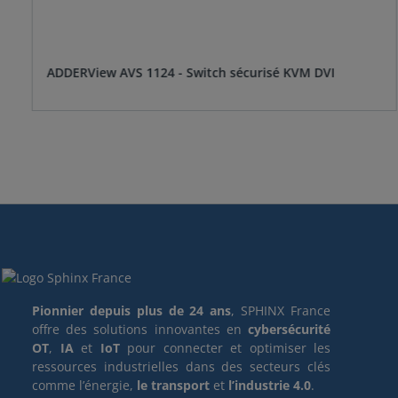
ADDERView AVS 1124 - Switch sécurisé KVM DVI
Pionnier depuis plus de 24 ans
, SPHINX France
offre des solutions innovantes en
cybersécurité
OT
,
IA
et
IoT
pour connecter et optimiser les
ressources industrielles dans des secteurs clés
comme l’énergie,
le transport
et
l’industrie 4.0
.