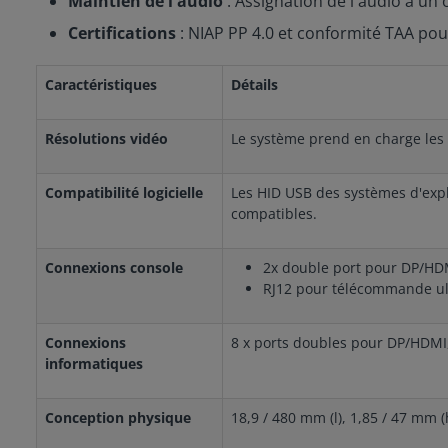
Maintien de l'audio
: Assignation de l'audio à un
Certifications
: NIAP PP 4.0 et conformité TAA pou
Caractéristiques
Détails
Résolutions vidéo
Le système prend en charge les
Compatibilité logicielle
Les HID USB des systèmes d'explo
compatibles.
Connexions console
2x double port pour DP/HD
RJ12 pour télécommande u
Connexions
8 x ports doubles pour DP/HDMI
informatiques
Conception physique
18,9 / 480 mm (l), 1,85 / 47 mm (h