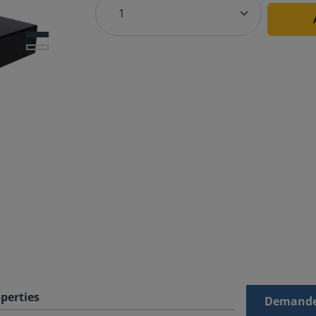
perties
Demande 