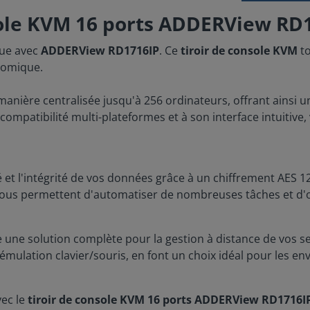
sole KVM 16 ports ADDERView RD
que avec
ADDERView RD1716IP
. Ce
tiroir de console KVM
to
nomique.
anière centralisée jusqu'à 256 ordinateurs, offrant ainsi une
patibilité multi-plateformes et à son interface intuitive,
té et l'intégrité de vos données grâce à un chiffrement AES 1
vous permettent d'automatiser de nombreuses tâches et d'o
 une solution complète pour la gestion à distance de vos se
'émulation clavier/souris, en font un choix idéal pour les 
vec le
tiroir de console KVM 16 ports ADDERView RD1716I