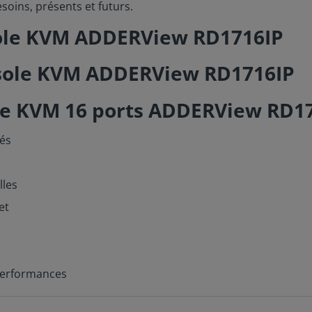
soins, présents et futurs.
nsole KVM ADDERView RD1716IP
ole KVM 16 ports ADDERView RD1
nés
lles
et
 performances