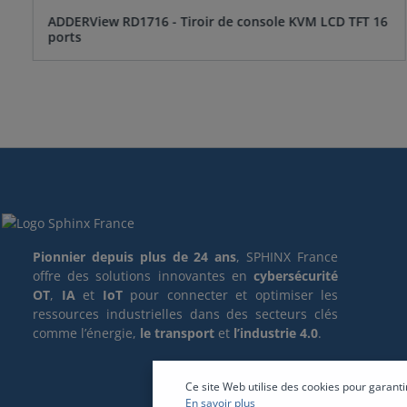
ADDERView RD1716 - Tiroir de console KVM LCD TFT 16
ports
Pionnier depuis plus de 24 ans
, SPHINX France
offre des solutions innovantes en
cybersécurité
OT
,
IA
et
IoT
pour connecter et optimiser les
ressources industrielles dans des secteurs clés
comme l’énergie,
le transport
et
l’industrie 4.0
.
Ce site Web utilise des cookies pour garanti
En savoir plus