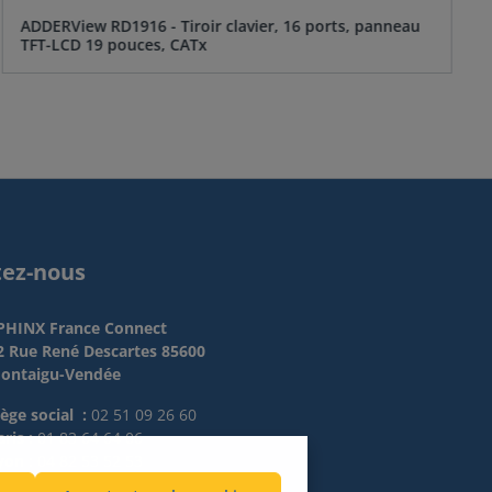
ADDERView RD1916 - Tiroir clavier, 16 ports, panneau
TFT-LCD 19 pouces, CATx
tez-nous
PHINX France Connect
2 Rue René Descartes 85600
ontaigu-Vendée
iège social :
02 51 09 26 60
ris :
01 83 64 64 06
yon :
04 82 53 52 53