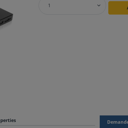
perties
Demande 