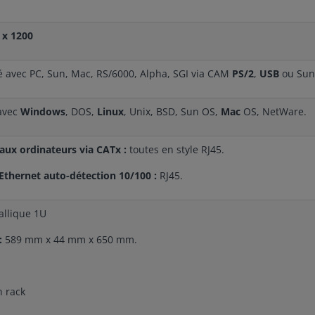
 x 1200
é avec PC, Sun, Mac, RS/6000, Alpha, SGI via CAM
PS/2
,
USB
ou Sun
avec
Windows
, DOS,
Linux
, Unix, BSD, Sun OS,
Mac
OS, NetWare.
aux ordinateurs via CATx :
toutes en style RJ45.
Ethernet auto-détection 10/100 :
RJ45.
allique 1U
:
589 mm x 44 mm x 650 mm.
n rack