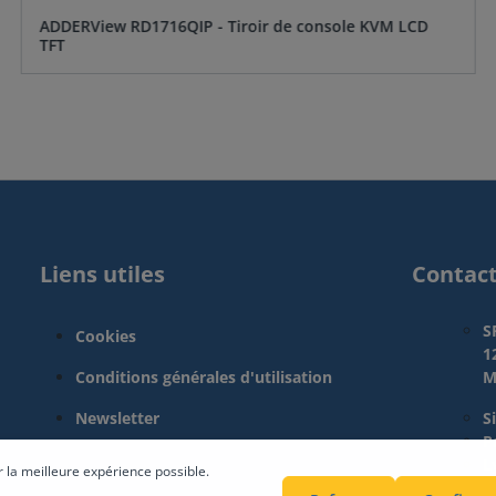
ADDERView RD1716QIP - Tiroir de console KVM LCD
TFT
Liens utiles
Contac
S
Cookies
1
Conditions générales d'utilisation
M
Newsletter
S
Pa
L
r la meilleure expérience possible.