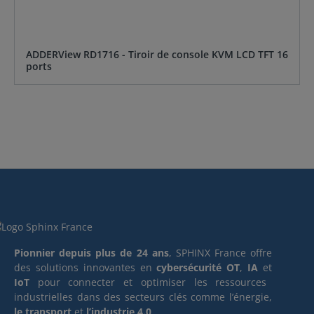
ADDERView RD1716 - Tiroir de console KVM LCD TFT 16
ports
Pionnier depuis plus de 24 ans
, SPHINX France offre
des solutions innovantes en
cybersécurité OT
,
IA
et
IoT
pour connecter et optimiser les ressources
industrielles dans des secteurs clés comme l’énergie,
le transport
et
l’industrie 4.0
.