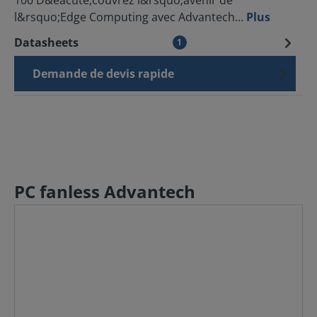
100 D&eacute;couvrez l&rsquo;avenir de
l&rsquo;Edge Computing avec Advantech…
Plus
Datasheets
1
Demande de devis rapide
PC fanless Advantech