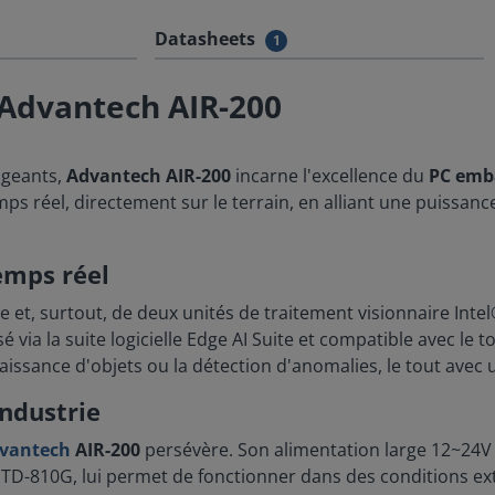
Datasheets
1
Advantech AIR-200
igeants,
Advantech AIR-200
incarne l'excellence du
PC emb
emps réel, directement sur le terrain, en alliant une puissan
emps réel
 et, surtout, de deux unités de traitement visionnaire In
 via la suite logicielle Edge AI Suite et compatible avec le 
naissance d'objets ou la détection d'anomalies, le tout avec
industrie
vantech
AIR-200
persévère. Son alimentation large 12~24V 
L-STD-810G, lui permet de fonctionner dans des conditions e