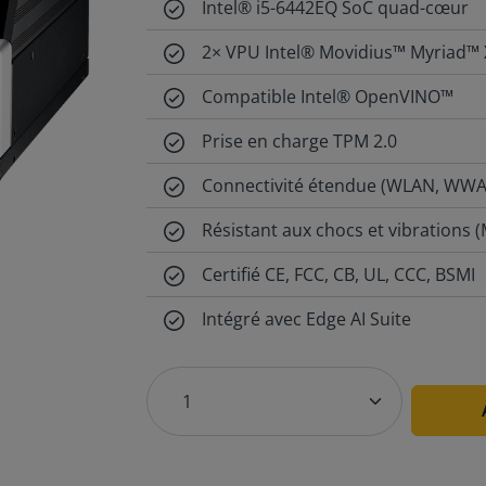
Intel® i5-6442EQ SoC quad-cœur
2× VPU Intel® Movidius™ Myriad™ 
Compatible Intel® OpenVINO™
Prise en charge TPM 2.0
Connectivité étendue (WLAN, WWAN
Résistant aux chocs et vibrations 
Certifié CE, FCC, CB, UL, CCC, BSMI
Intégré avec Edge AI Suite