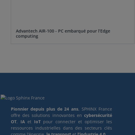
Advantech AIR-100 - PC embarqué pour l’Edge
computing
Pionnier depuis plus de 24 ans
, SPHINX France
offre des solutions innovantes en
cybersécurité
OT
,
IA
et
IoT
pour connecter et optimiser les
ressources industrielles dans des secteurs clés
comme l’énergie,
le transport
et
l’industrie 4.0
.