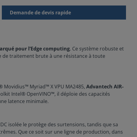
Demande de devis rapide
arqué pour l’Edge computing
. Ce système robuste et
ce de traitement brute à une résistance à toute
tel® Movidius™ Myriad™ X VPU MA2485,
Advantech AIR-
toolkit Intel® OpenVINO™, il déploie des capacités
 une latence minimale.
DC isolée le protège des surtensions, tandis que sa
xtrêmes. Que ce soit sur une ligne de production, dans