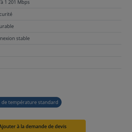
’à 1 201 Mbps
curité
urable
nnexion stable
e de température standard
Ajouter à la demande de devis