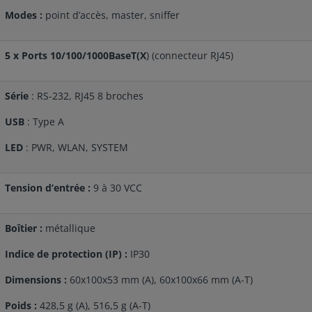
Modes :
point d’accès, master, sniffer
5 x Ports 10/100/1000BaseT(X
) (connecteur RJ45)
Série
: RS-232, RJ45 8 broches
USB
: Type A
LED
: PWR, WLAN, SYSTEM
Tension d’entrée :
9 à 30 VCC
Boîtier :
métallique
Indice de protection (IP) :
IP30
Dimensions :
60x100x53 mm (A), 60x100x66 mm (A-T)
Poids :
428,5 g (A), 516,5 g (A-T)