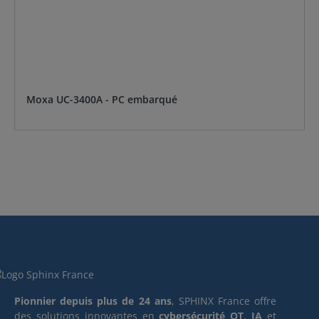
Moxa UC-3400A - PC embarqué
Pionnier depuis plus de 24 ans
, SPHINX France offre
des solutions innovantes en
cybersécurité OT
,
IA
et