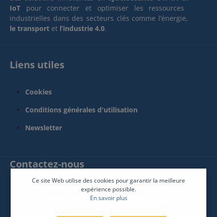
IoT
pour connecter et optimiser les ressources
industrielles dans des secteurs clés comme l’énergie,
le transport
et
l’industrie 4.0
.
Liens utiles
Cookies
Conditions générales d'utilisation
Newsletter
Contactez-nous
Ce site Web utilise des cookies pour garantir la meilleure
SPHINX France Connect
expérience possible.
En savoir plus
12 Rue René Descartes 85600 Montaigu-Vendée
Siège social :
02 51 09 26 60