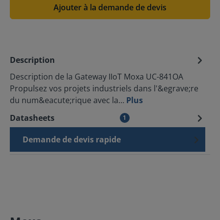
Ajouter à la demande de devis
Description
Description de la Gateway IIoT Moxa UC-841OA
Propulsez vos projets industriels dans l'&egrave;re
du num&eacute;rique avec la…
Plus
Datasheets
1
Demande de devis rapide