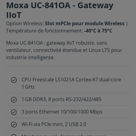
Moxa UC-841OA - Gateway
IIoT
Option Wireless:
Slot mPCIe pour module Wireless
|
Température de fonctionnement:
-40°C à 75°C
Moxa UC-841OA : gateway IIoT robuste, sans
ventilateur, connectivité étendue et Linux LTS pour
industrie intelligente.
CPU Freescale LS1021A Cortex-A7 dual-core
1 GHz
1 GB DDR3, 8 ports RS-232/422/485
3 ports Ethernet 10/100/1000 Mbps
Wi-Fi via PCIe mini, 2 USB 2.0