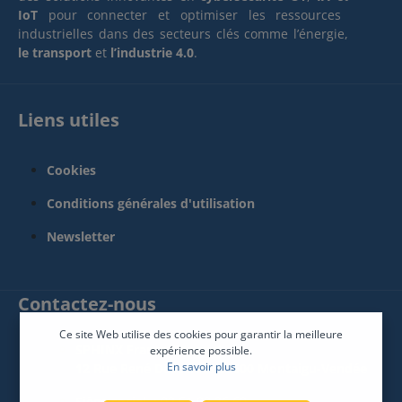
IoT
pour connecter et optimiser les ressources
industrielles dans des secteurs clés comme l’énergie,
le transport
et
l’industrie 4.0
.
Liens utiles
Cookies
Conditions générales d'utilisation
Newsletter
Contactez-nous
Ce site Web utilise des cookies pour garantir la meilleure
SPHINX France Connect
expérience possible.
En savoir plus
12 Rue René Descartes 85600 Montaigu-Vendée
Siège social :
02 51 09 26 60