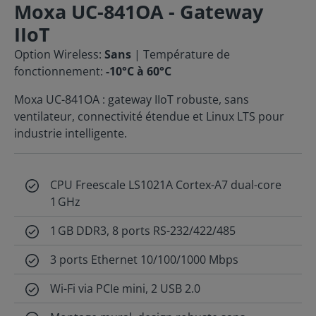
Moxa UC-841OA - Gateway
IIoT
Option Wireless:
Sans
| Température de
fonctionnement:
-10°C à 60°C
Moxa UC-841OA : gateway IIoT robuste, sans
ventilateur, connectivité étendue et Linux LTS pour
industrie intelligente.
CPU Freescale LS1021A Cortex-A7 dual-core
1 GHz
1 GB DDR3, 8 ports RS-232/422/485
3 ports Ethernet 10/100/1000 Mbps
Wi-Fi via PCIe mini, 2 USB 2.0