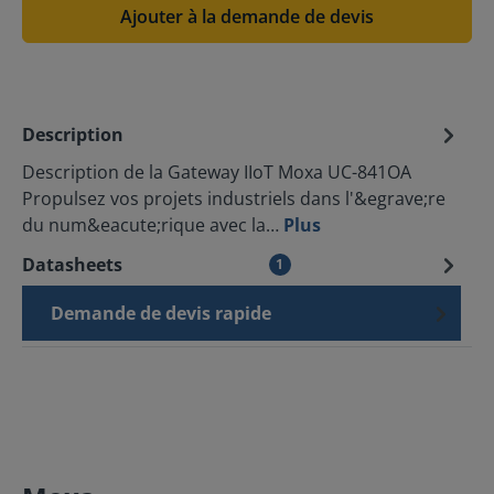
Ajouter à la demande de devis
Description
Description de la Gateway IIoT Moxa UC-841OA
Propulsez vos projets industriels dans l'&egrave;re
du num&eacute;rique avec la…
Plus
Datasheets
1
Demande de devis rapide