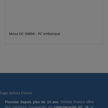
Moxa UC-3400A - PC embarqué
Pionnier depuis plus de 24 ans
, SPHINX France offre
des solutions innovantes en
cybersécurité OT
,
IA
et