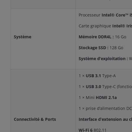
Processeur
Intel® Core™ 
Carte graphique
Intel® Ir
Système
Mémoire DDR4L :
16 Go
Stockage SSD :
128 Go
Système d’exploitation :
W
1 ×
USB 3.1
Type-A
1 ×
USB 3.0
Type-C (foncti
1 × Mini
HDMI 2.1a
1 × prise d’alimentation D
Connectivité & Ports
Interface d’extension au c
Wi-Fi 6
802.11