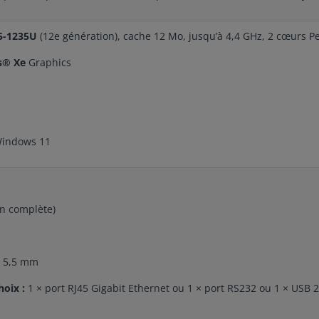
i5-1235U
(12e génération), cache 12 Mo, jusqu’à 4,4 GHz, 2 cœurs P
is® Xe
Graphics
indows 11
on complète)
C 5,5 mm
hoix :
1 × port RJ45 Gigabit Ethernet ou 1 × port RS232 ou 1 × USB