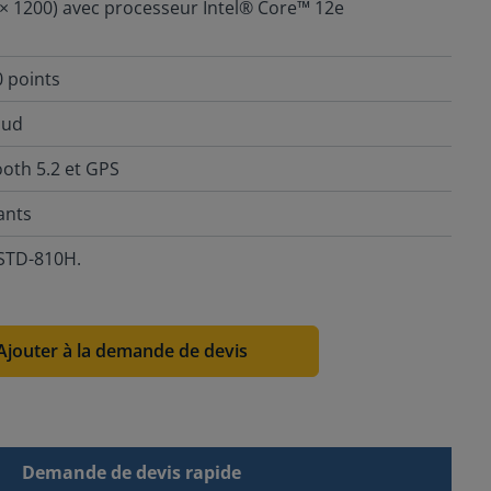
× 1200) avec processeur Intel® Core™ 12e
0 points
aud
ooth 5.2 et GPS
ants
-STD-810H.
Ajouter à la demande de devis
Demande de devis rapide