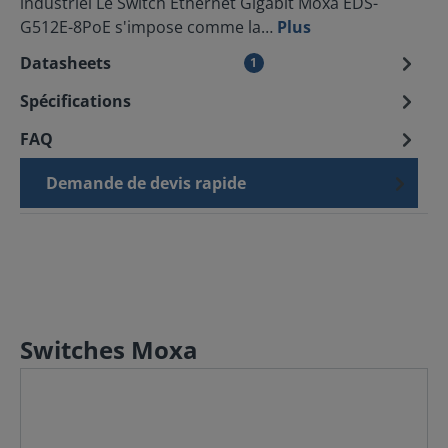
industriel Le Switch Ethernet Gigabit Moxa EDS-
G512E-8PoE s'impose comme la…
Plus
Datasheets
1
Spécifications
FAQ
Demande de devis rapide
Switches Moxa