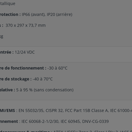
tallique
rotection :
IP66 (avant), IP20 (arrière)
 :
370 x 297 x 73,7 mm
kg
entrée :
12/24 VDC
e de fonctionnement :
-30 à 60°C
e de stockage :
-40 à 70°C
lative :
5 à 95 % (sans condensation)
MI/EMS
: EN 55032/35, CISPR 32, FCC Part 15B Classe A, IEC 61000-
onnement
: IEC 60068-2-1/2/30, IEC 60945, DNV-CG-0339