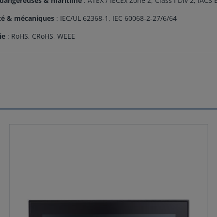
 dangereuses & maritime
: ATEX / IECEx Zone 2, Class I Div 2, IACS 
té & mécaniques
: IEC/UL 62368-1, IEC 60068-2-27/6/64
ie
: RoHS, CRoHS, WEEE