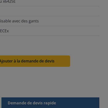
ou x6425E
ilisable avec des gants
IECEx
Ajouter à la demande de devis
Demande de devis rapide