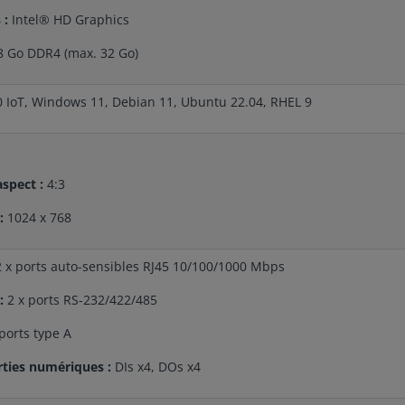
 :
Intel® HD Graphics
8 Go DDR4 (max. 32 Go)
 IoT, Windows 11, Debian 11, Ubuntu 22.04, RHEL 9
spect :
4:3
 :
1024 x 768
2 x ports auto-sensibles RJ45 10/100/1000 Mbps
 :
2 x ports RS-232/422/485
ports type A
rties numériques :
DIs x4, DOs x4