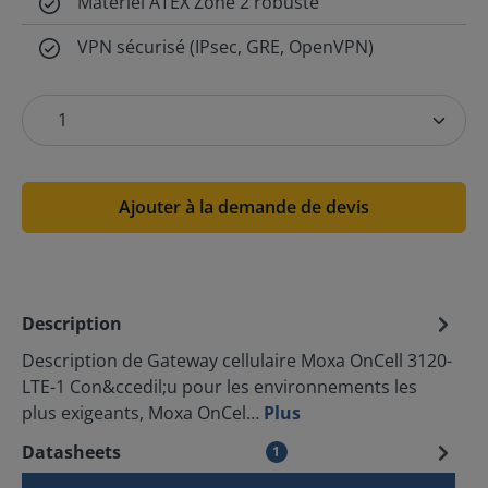
Matériel ATEX Zone 2 robuste
VPN sécurisé (IPsec, GRE, OpenVPN)
Ajouter à la demande de devis
Description
Description de Gateway cellulaire Moxa OnCell 3120-
LTE-1 Con&ccedil;u pour les environnements les
plus exigeants, Moxa OnCel…
Plus
Datasheets
1