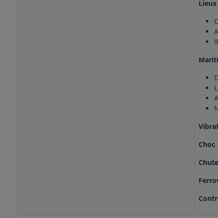
Lieux
C
I
Marit
L
Vibra
Choc
Chute
Ferro
Contr