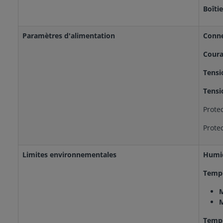
Boîti
Paramètres d'alimentation
Conn
Coura
Tensi
Tensi
Prote
Protec
Limites environnementales
Humid
Tempé
Tempé