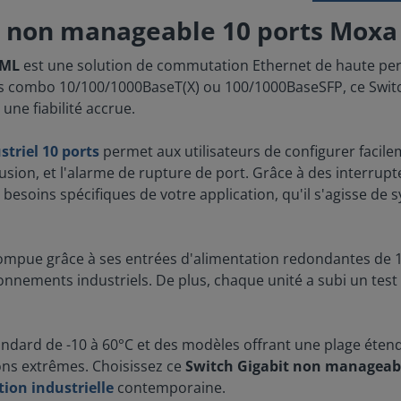
it non manageable 10 ports Mox
-ML
est une solution de commutation Ethernet de haute per
rts combo 10/100/1000BaseT(X) ou 100/1000BaseSFP, ce Swit
une fiabilité accrue.
striel 10
ports
permet aux utilisateurs de configurer facilem
fusion, et l'alarme de rupture de port. Grâce à des interrup
soins spécifiques de votre application, qu'il s'agisse de s
rompue grâce à ses entrées d'alimentation redondantes de
vironnements industriels. De plus, chaque unité a subi un te
dard de -10 à 60°C et des modèles offrant une plage étend
ons extrêmes. Choisissez ce
Switch Gigabit non manageabl
ion industrielle
contemporaine.