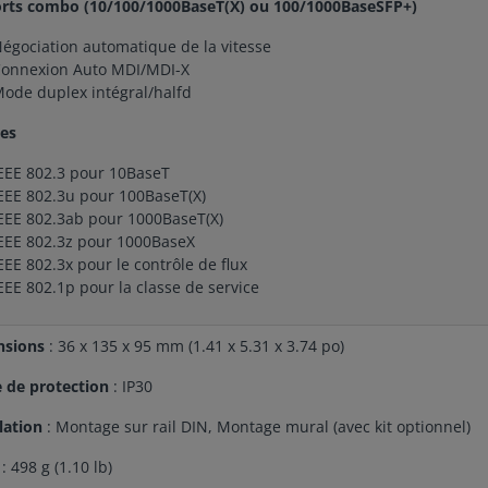
orts combo (10/100/1000BaseT(X) ou 100/1000BaseSFP+)
égociation automatique de la vitesse
onnexion Auto MDI/MDI-X
ode duplex intégral/halfd
es
EEE 802.3 pour 10BaseT
EEE 802.3u pour 100BaseT(X)
EEE 802.3ab pour 1000BaseT(X)
EEE 802.3z pour 1000BaseX
EEE 802.3x pour le contrôle de flux
EEE 802.1p pour la classe de service
nsions
: 36 x 135 x 95 mm (1.41 x 5.31 x 3.74 po)
e de protection
: IP30
llation
: Montage sur rail DIN, Montage mural (avec kit optionnel)
s
: 498 g (1.10 lb)