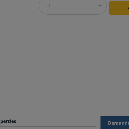
perties
Demande 