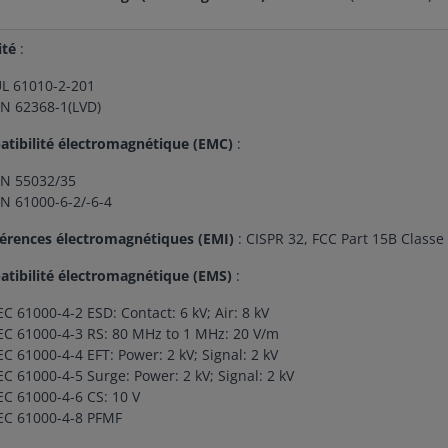
ité
:
L 61010-2-201
N 62368-1(LVD)
tibilité électromagnétique (EMC)
:
N 55032/35
N 61000-6-2/-6-4
férences électromagnétiques (EMI)
: CISPR 32, FCC Part 15B Classe
tibilité électromagnétique (EMS)
:
EC 61000-4-2 ESD: Contact: 6 kV; Air: 8 kV
EC 61000-4-3 RS: 80 MHz to 1 MHz: 20 V/m
EC 61000-4-4 EFT: Power: 2 kV; Signal: 2 kV
EC 61000-4-5 Surge: Power: 2 kV; Signal: 2 kV
EC 61000-4-6 CS: 10 V
EC 61000-4-8 PFMF