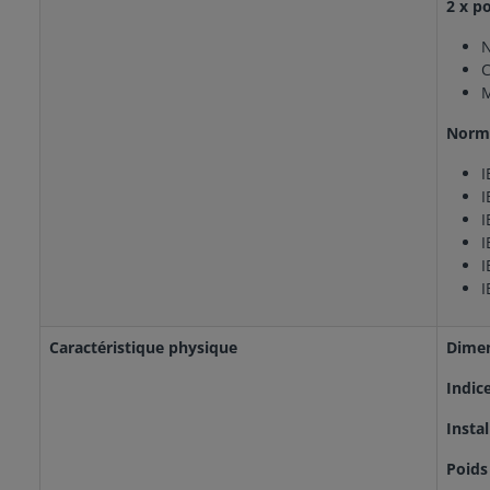
2 x p
N
C
M
Norm
I
I
I
I
I
I
Caractéristique physique
Dime
Indic
Insta
Poid