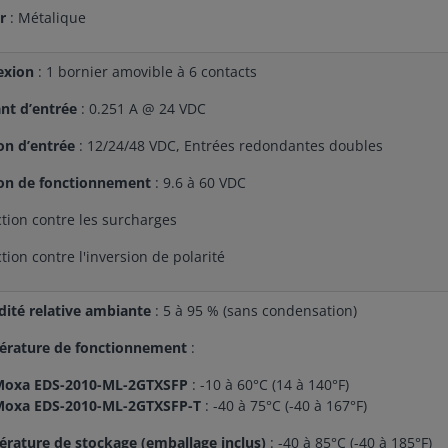
er
: Métalique
exion
: 1 bornier amovible à 6 contacts
nt d’entrée
: 0.251 A @ 24 VDC
on d’entrée
: 12/24/48 VDC, Entrées redondantes doubles
on de fonctionnement
: 9.6 à 60 VDC
ction contre les surcharges
tion contre l'inversion de polarité
ité relative ambiante
: 5 à 95 % (sans condensation)
rature de fonctionnement
:
Moxa EDS-2010-ML-2GTXSFP
: -10 à 60°C (14 à 140°F)
Moxa EDS-2010-ML-2GTXSFP-T
: -40 à 75°C (-40 à 167°F)
rature de stockage (emballage inclus)
: -40 à 85°C (-40 à 185°F)