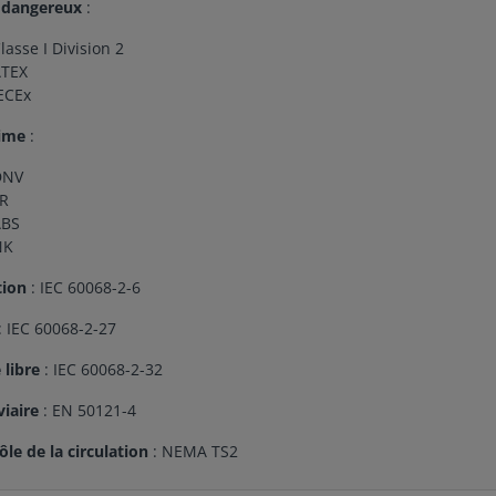
 dangereux
:
lasse I Division 2
ATEX
ECEx
ime
:
DNV
R
ABS
NK
tion
: IEC 60068-2-6
: IEC 60068-2-27
 libre
: IEC 60068-2-32
viaire
: EN 50121-4
ôle de la circulation
: NEMA TS2