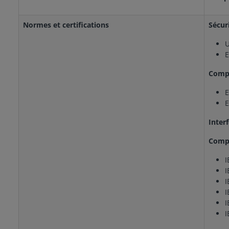
Normes et certifications
Sécur
U
E
Compa
E
E
Inter
Compa
I
I
I
I
I
I