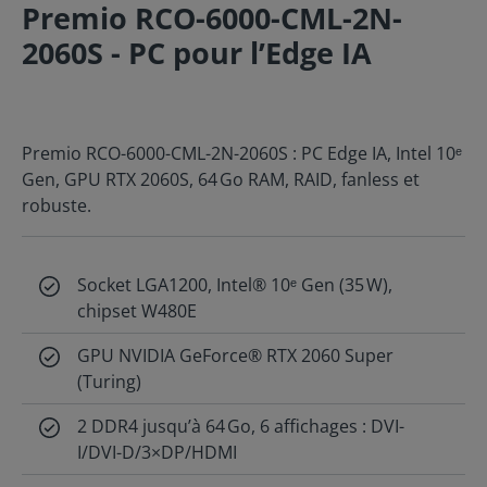
Premio RCO-6000-CML-2N-
2060S - PC pour l’Edge IA
Premio RCO-6000-CML-2N-2060S : PC Edge IA, Intel 10ᵉ
Gen, GPU RTX 2060S, 64 Go RAM, RAID, fanless et
robuste.
Socket LGA1200, Intel® 10ᵉ Gen (35 W),
chipset W480E
GPU NVIDIA GeForce® RTX 2060 Super
(Turing)
2 DDR4 jusqu’à 64 Go, 6 affichages : DVI-
I/DVI-D/3×DP/HDMI