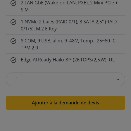
2 LAN GbE (Wake-on-LAN, PXE), 2 Mini PCIe +
SIM
1 NVMe 2 baies (RAID 0/1), 3 SATA 2,5” (RAID
0/1/5), M.2 E Key
8 COM, 9 USB, alim. 9–48 V, Temp. -25~60 °C,
TPM 2.0
Edge AI Ready Hailo-8™ (26 TOPS/2,5 W), UL
Ajouter à la demande de devis