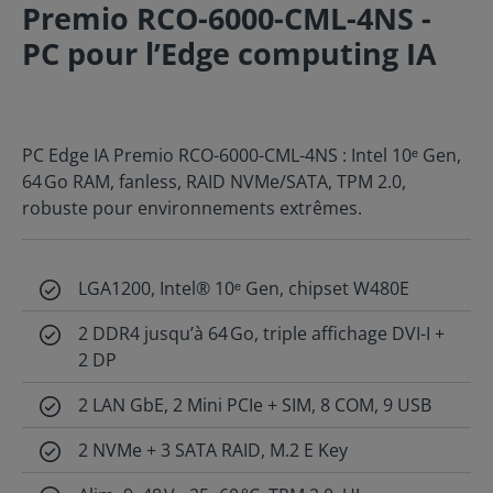
Premio RCO-6000-CML-4NS -
PC pour l’Edge computing IA
PC Edge IA Premio RCO-6000-CML-4NS : Intel 10ᵉ Gen,
64 Go RAM, fanless, RAID NVMe/SATA, TPM 2.0,
robuste pour environnements extrêmes.
LGA1200, Intel® 10ᵉ Gen, chipset W480E
2 DDR4 jusqu’à 64 Go, triple affichage DVI-I +
2 DP
2 LAN GbE, 2 Mini PCIe + SIM, 8 COM, 9 USB
2 NVMe + 3 SATA RAID, M.2 E Key