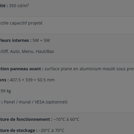
té :
350 cd/m²
ctile capacitif projeté
leurs internes :
5W + 5W
/Off, Auto, Menu, Haut/Bas
tion panneau avant :
surface plane en aluminium moulé sous pre
ons :
407,5 × 339 × 50,5 mm
,99 kg
 :
Panel / mural / VESA (optionnel)
ture de fonctionnement :
−10°C à 60°C
ure de stockage :
−20°C à 70°C