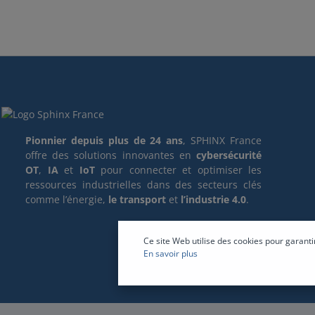
Pionnier depuis plus de 24 ans
, SPHINX France
offre des solutions innovantes en
cybersécurité
OT
,
IA
et
IoT
pour connecter et optimiser les
ressources industrielles dans des secteurs clés
comme l’énergie,
le transport
et
l’industrie 4.0
.
Ce site Web utilise des cookies pour garanti
En savoir plus