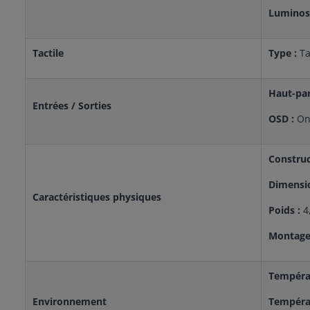
Luminosi
Tactile
Type :
Ta
Haut-par
Entrées / Sorties
OSD :
On
Construc
Dimensi
Caractéristiques physiques
Poids :
4
Montage
Tempéra
Environnement
Températ