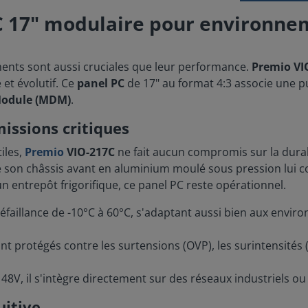
PC 17" modulaire pour environne
pements sont aussi cruciales que leur performance.
Premio VI
 et évolutif. Ce
panel PC
de 17" au format 4:3 associe une pu
Module (MDM)
.
issions critiques
iles,
Premio
VIO-217C
ne fait aucun compromis sur la durabi
ue son châssis avant en aluminium moulé sous pression lui co
 entrepôt frigorifique, ce panel PC reste opérationnel.
défaillance de -10°C à 60°C, s'adaptant aussi bien aux envir
ont protégés contre les surtensions (OVP), les surintensités 
48V, il s'intègre directement sur des réseaux industriels ou
uitive