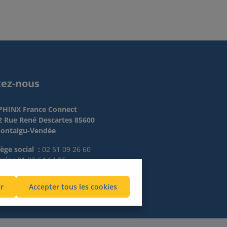
tez-nous
PHINX France Connect
2 Rue René Descartes 85600
ontaigu-Vendée
iège social :
02 51 09 26 60
ris :
01 83 64 64 06
yon :
04 82 53 52 53
r
Accepter tous les cookies