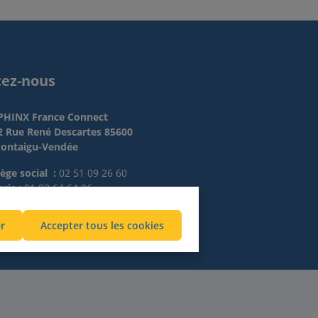
tez-nous
PHINX France Connect
2 Rue René Descartes 85600
ontaigu-Vendée
iège social :
02 51 09 26 60
ris :
01 83 64 64 06
yon :
04 82 53 52 53
r
Accepter tous les cookies