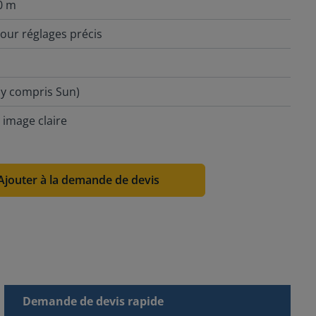
0 m
our réglages précis
(y compris Sun)
 image claire
Ajouter à la demande de devis
Demande de devis rapide