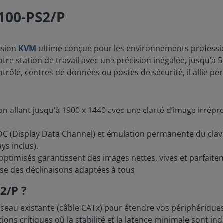
100-PS2/P
ension
KVM
ultime conçue pour les environnements professio
tre station de travail avec une précision inégalée, jusqu’à 
trôle, centres de données ou postes de sécurité, il allie perfo
ion allant jusqu’à 1900 x 1440 avec une clarté d’image irré
C (Display Data Channel) et émulation permanente du clavi
s inclus).
ptimisés garantissent des images nettes, vives et parfait
e des déclinaisons adaptées à tous
2/P ?
 réseau existante (câble CATx) pour étendre vos périphériqu
ons critiques où la stabilité et la latence minimale sont in