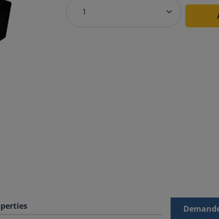
perties
Demande 