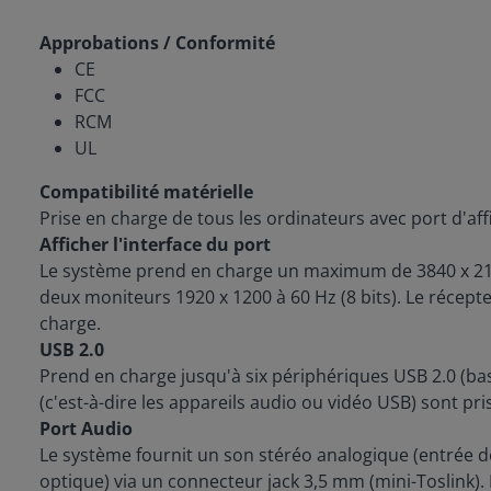
Approbations / Conformité
CE
FCC
RCM
UL
Compatibilité matérielle
Prise en charge de tous les ordinateurs avec port d'af
Afficher l'interface du port
Le système prend en charge un maximum de 3840 x 2180 
deux moniteurs 1920 x 1200 à 60 Hz (8 bits). Le récep
charge.
USB 2.0
Prend en charge jusqu'à six périphériques USB 2.0 (bass
(c'est-à-dire les appareils audio ou vidéo USB) sont pr
Port Audio
Le système fournit un son stéréo analogique (entrée de 
optique) via un connecteur jack 3,5 mm (mini-Toslink)