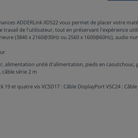
ormances ADDERLink XD522 vous permet de placer votre maté
travail de l'utilisateur, tout en préservant l'expérience utili
rieure (3840 x 2160@30Hz ou 2560 x 1600@60Hz), audio num
eur
eur, alimentation unité d'alimentation, pieds en caoutchouc,
, câble série 2 m
 et quatre vis VCSD17 : Câble DisplayPort VSC24 : Câble U