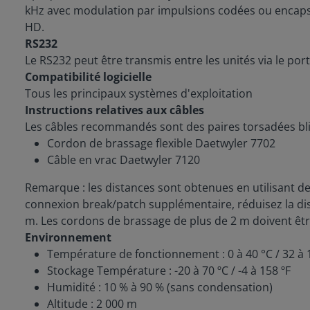
kHz avec modulation par impulsions codées ou encaps
HD.
RS232
Le RS232 peut être transmis entre les unités via le p
Compatibilité logicielle
Tous les principaux systèmes d'exploitation
Instructions relatives aux câbles
Les câbles recommandés sont des paires torsadées bl
Cordon de brassage flexible Daetwyler 7702
Câble en vrac Daetwyler 7120
Remarque : les distances sont obtenues en utilisant d
connexion break/patch supplémentaire, réduisez la dis
m. Les cordons de brassage de plus de 2 m doivent êt
Environnement
Température de fonctionnement : 0 à 40 °C / 32 à 1
Stockage Température : -20 à 70 ºC / -4 à 158 ºF
Humidité : 10 % à 90 % (sans condensation)
Altitude : 2 000 m