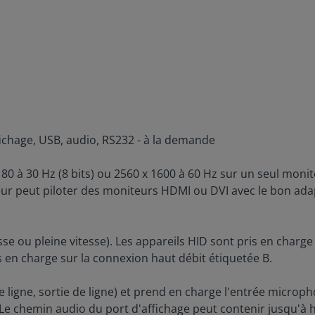
fichage, USB, audio, RS232 - à la demande
à 30 Hz (8 bits) ou 2560 x 1600 à 60 Hz sur un seul monite
teur peut piloter des moniteurs HDMI ou DVI avec le bon ada
e ou pleine vitesse). Les appareils HID sont pris en charge 
is en charge sur la connexion haut débit étiquetée B.
ligne, sortie de ligne) et prend en charge l'entrée micropho
. Le chemin audio du port d'affichage peut contenir jusqu'