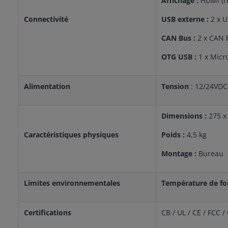
Affichage :
HDMI (r
Connectivité
USB externe :
2 x U
CAN Bus :
2 x CAN 
OTG USB :
1 x Micr
Alimentation
Tension
: 12/24VDC
Dimensions :
275 x
Caractéristiques physiques
Poids :
4,5 kg
Montage :
Bureau
Limites environnementales
Température de f
Certifications
CB / UL / CE / FCC /