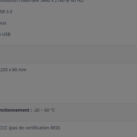
ésolution maximale 3840 x 2160 @ 60 Hz)
SB 3.0
bus
o USB
 220 x 80 mm
onctionnement :
-20 ~ 60 °C
 CCC (pas de certification RED)