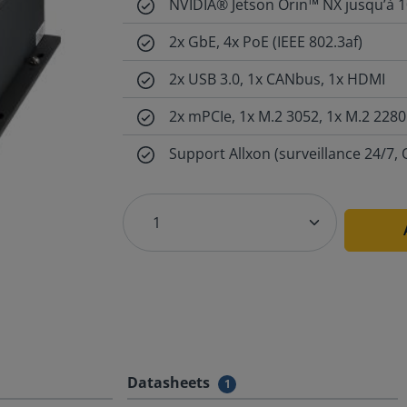
NVIDIA® Jetson Orin™ NX jusqu’à 
2x GbE, 4x PoE (IEEE 802.3af)
2x USB 3.0, 1x CANbus, 1x HDMI
2x mPCIe, 1x M.2 3052, 1x M.2 2280
Support Allxon (surveillance 24/7, 
Datasheets
1