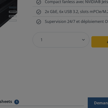
Compact fanless avec NVIDIA® Jet
2x GbE, 6x USB 3.2, slots mPCIe/M.
Supervision 24/7 et déploiement O
sheets
1
Demand