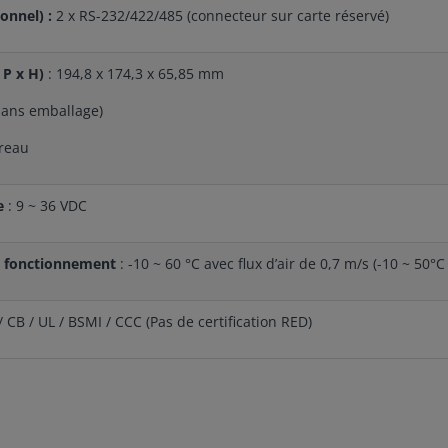
ionnel) :
2 x RS-232/422/485 (connecteur sur carte réservé)
 P x H)
: 194,8 x 174,3 x 65,85 mm
(sans emballage)
reau
e
: 9 ~ 36 VDC
 fonctionnement
: -10 ~ 60 °C avec flux d’air de 0,7 m/s (-10 ~ 5
 CB / UL / BSMI / CCC (Pas de certification RED)