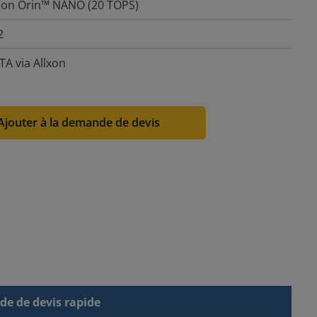
son Orin™ NANO (20 TOPS)
2
TA via Allxon
Ajouter à la demande de devis
e de devis rapide