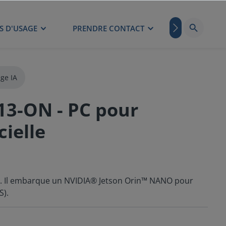
S D'USAGE
PRENDRE CONTACT
BLOG
dge IA
3-ON - PC pour
cielle
N. Il embarque un NVIDIA® Jetson Orin™ NANO pour
S).