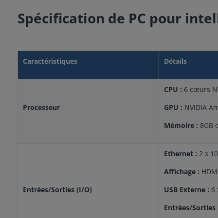
Spécification de PC pour inte
Caractéristiques
Détails
CPU :
6 cœurs NV
Processeur
GPU :
NVIDIA Amp
Mémoire :
8GB o
Ethernet :
2 x 1
Affichage :
HDMI
Entrées/Sorties (I/O)
USB Externe :
6 
Entrées/Sorties