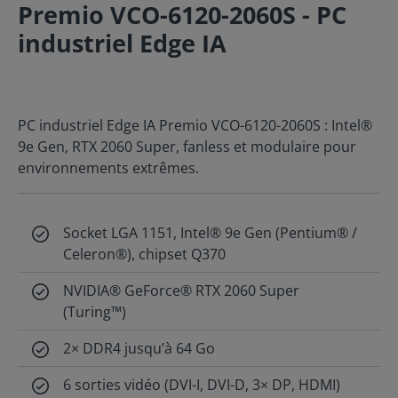
Premio VCO-6120-2060S - PC
industriel Edge IA
PC industriel Edge IA Premio VCO-6120-2060S : Intel®
9e Gen, RTX 2060 Super, fanless et modulaire pour
environnements extrêmes.
Socket LGA 1151, Intel® 9e Gen (Pentium® /
Celeron®), chipset Q370
NVIDIA® GeForce® RTX 2060 Super
(Turing™)
2× DDR4 jusqu’à 64 Go
6 sorties vidéo (DVI-I, DVI-D, 3× DP, HDMI)