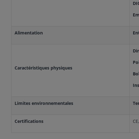
DI
Em
Alimentation
En
Di
Po
Caractéristiques physiques
Boî
Ins
Limites environnementales
Te
Certifications
CE