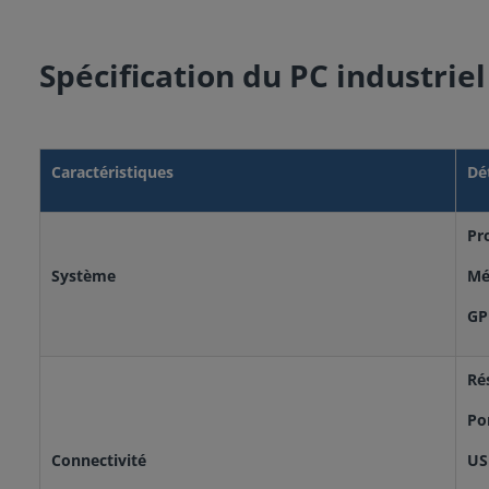
Spécification du PC industrie
Caractéristiques
Dé
Pr
Système
Mé
GP
Ré
Por
Connectivité
US