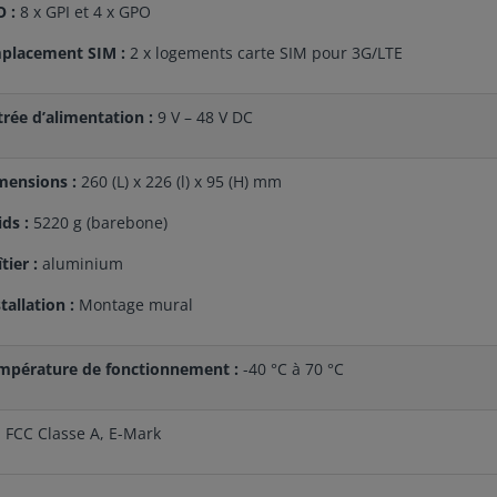
O :
8 x GPI et 4 x GPO
placement SIM :
2 x logements carte SIM pour 3G/LTE
trée d’alimentation :
9 V – 48 V DC
mensions :
260 (L) x 226 (l) x 95 (H) mm
ids :
5220 g (barebone)
tier :
aluminium
tallation :
Montage mural
mpérature de fonctionnement :
-40 °C à 70 °C
, FCC Classe A, E-Mark