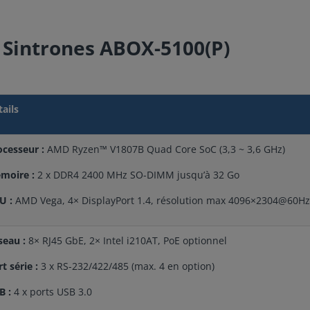
l Sintrones ABOX-5100(P)
tails
ocesseur :
AMD Ryzen™ V1807B Quad Core SoC (3,3 ~ 3,6 GHz)
moire :
2 x DDR4 2400 MHz SO-DIMM jusqu’à 32 Go
U :
AMD Vega, 4× DisplayPort 1.4, résolution max 4096×2304@60Hz
seau :
8× RJ45 GbE, 2× Intel i210AT, PoE optionnel
t série :
3 x RS-232/422/485 (max. 4 en option)
B :
4 x ports USB 3.0