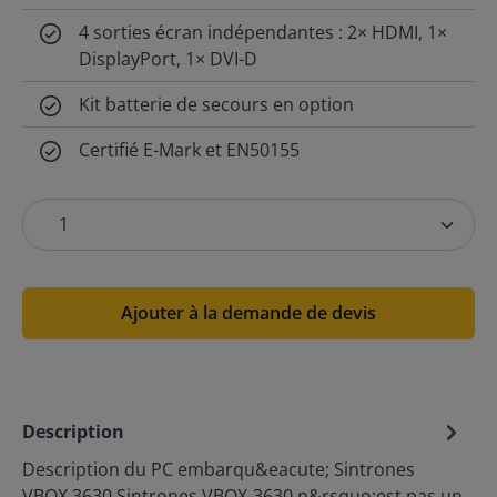
4 sorties écran indépendantes : 2× HDMI, 1×
DisplayPort, 1× DVI-D
Kit batterie de secours en option
Certifié E-Mark et EN50155
Ajouter à la demande de devis
Description
Description du PC embarqu&eacute; Sintrones
VBOX 3630 Sintrones VBOX-3630 n&rsquo;est pas un